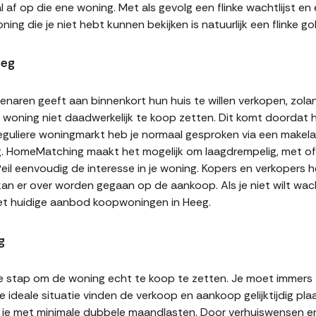
af op die ene woning. Met als gevolg een flinke wachtlijst en
ning die je niet hebt kunnen bekijken is natuurlijk een flinke
eeg
naren geeft aan binnenkort hun huis te willen verkopen, zolan
jn woning niet daadwerkelijk te koop zetten. Dit komt doordat
 reguliere woningmarkt heb je normaal gesproken via een makel
g. HomeMatching maakt het mogelijk om laagdrempelig, met of 
Peil eenvoudig de interesse in je woning. Kopers en verkopers
 kan er over worden gegaan op de aankoop. Als je niet wilt w
het huidige aanbod koopwoningen in Heeg.
g
te stap om de woning echt te koop te zetten. Je moet immers
 ideale situatie vinden de verkoop en aankoop gelijktijdig plaa
it je met minimale dubbele maandlasten. Door verhuiswensen e