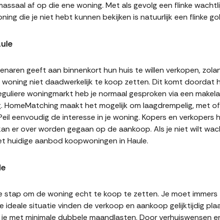
assaal af op die ene woning. Met als gevolg een flinke wachtli
ning die je niet hebt kunnen bekijken is natuurlijk een flinke
ule
naren geeft aan binnenkort hun huis te willen verkopen, zolan
jn woning niet daadwerkelijk te koop zetten. Dit komt doordat
 reguliere woningmarkt heb je normaal gesproken via een makel
g. HomeMatching maakt het mogelijk om laagdrempelig, met of 
 Peil eenvoudig de interesse in je woning. Kopers en verkoper
 kan er over worden gegaan op de aankoop. Als je niet wilt w
et huidige aanbod koopwoningen in Haule.
le
te stap om de woning echt te koop te zetten. Je moet immers
 ideale situatie vinden de verkoop en aankoop gelijktijdig plaa
it je met minimale dubbele maandlasten. Door verhuiswensen e