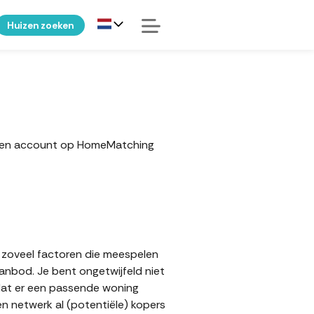
Huizen zoeken
r een account op HomeMatching
n zoveel factoren die meespelen
aanbod. Je bent ongetwijfeld niet
 dat er een passende woning
en netwerk al (potentiële) kopers