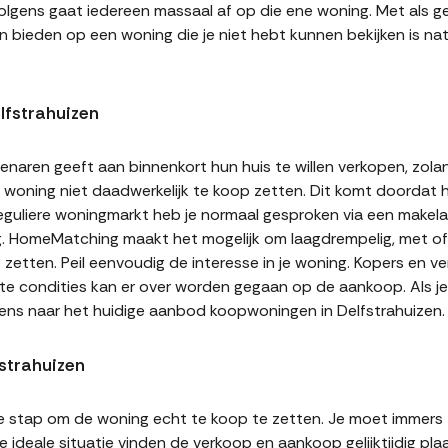
volgens gaat iedereen massaal af op die ene woning. Met als ge
n bieden op een woning die je niet hebt kunnen bekijken is natu
lfstrahuizen
naren geeft aan binnenkort hun huis te willen verkopen, zolan
jn woning niet daadwerkelijk te koop zetten. Dit komt doordat
 reguliere woningmarkt heb je normaal gesproken via een makel
g. HomeMatching maakt het mogelijk om laagdrempelig, met of 
e zetten. Peil eenvoudig de interesse in je woning. Kopers en 
ste condities kan er over worden gegaan op de aankoop. Als j
eens naar het huidige aanbod koopwoningen in Delfstrahuizen.
fstrahuizen
te stap om de woning echt te koop te zetten. Je moet immers
 ideale situatie vinden de verkoop en aankoop gelijktijdig plaa