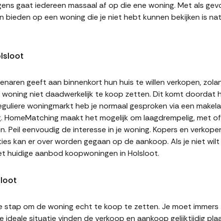
gens gaat iedereen massaal af op die ene woning. Met als gevol
n bieden op een woning die je niet hebt kunnen bekijken is natu
lsloot
naren geeft aan binnenkort hun huis te willen verkopen, zolan
jn woning niet daadwerkelijk te koop zetten. Dit komt doordat
 reguliere woningmarkt heb je normaal gesproken via een makel
g. HomeMatching maakt het mogelijk om laagdrempelig, met of 
en. Peil eenvoudig de interesse in je woning. Kopers en verkop
ities kan er over worden gegaan op de aankoop. Als je niet wi
et huidige aanbod koopwoningen in Holsloot.
loot
te stap om de woning echt te koop te zetten. Je moet immers
 ideale situatie vinden de verkoop en aankoop gelijktijdig plaa