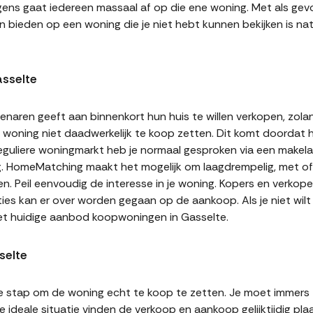
gens gaat iedereen massaal af op die ene woning. Met als gevol
n bieden op een woning die je niet hebt kunnen bekijken is natu
sselte
naren geeft aan binnenkort hun huis te willen verkopen, zolan
jn woning niet daadwerkelijk te koop zetten. Dit komt doordat
 reguliere woningmarkt heb je normaal gesproken via een makel
g. HomeMatching maakt het mogelijk om laagdrempelig, met of 
en. Peil eenvoudig de interesse in je woning. Kopers en verko
ities kan er over worden gegaan op de aankoop. Als je niet wi
et huidige aanbod koopwoningen in Gasselte.
selte
te stap om de woning echt te koop te zetten. Je moet immers
 ideale situatie vinden de verkoop en aankoop gelijktijdig plaa