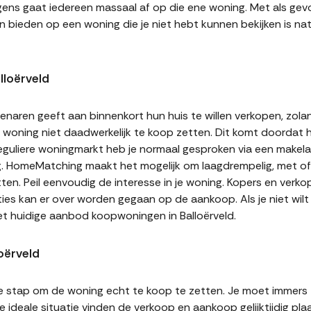
gens gaat iedereen massaal af op die ene woning. Met als gevol
n bieden op een woning die je niet hebt kunnen bekijken is natu
lloërveld
naren geeft aan binnenkort hun huis te willen verkopen, zolan
jn woning niet daadwerkelijk te koop zetten. Dit komt doordat
 reguliere woningmarkt heb je normaal gesproken via een makel
g. HomeMatching maakt het mogelijk om laagdrempelig, met of 
etten. Peil eenvoudig de interesse in je woning. Kopers en ver
ities kan er over worden gegaan op de aankoop. Als je niet wi
et huidige aanbod koopwoningen in Balloërveld.
oërveld
te stap om de woning echt te koop te zetten. Je moet immers
 ideale situatie vinden de verkoop en aankoop gelijktijdig plaa